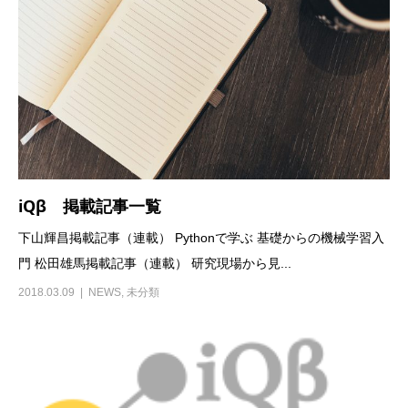
iQβ 掲載記事一覧
下山輝昌掲載記事（連載） Pythonで学ぶ 基礎からの機械学習入
門 松田雄馬掲載記事（連載） 研究現場から見...
2018.03.09
NEWS
,
未分類